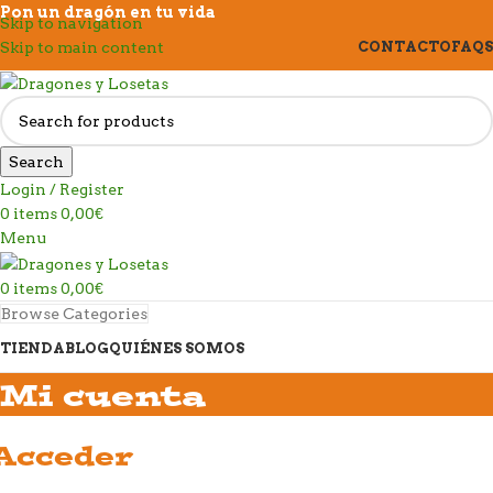
Pon un dragón en tu vida
Skip to navigation
Skip to main content
CONTACTO
FAQS
Search
Login / Register
0
items
0,00
€
Menu
0
items
0,00
€
Browse Categories
TIENDA
BLOG
QUIÉNES SOMOS
Mi cuenta
Acceder