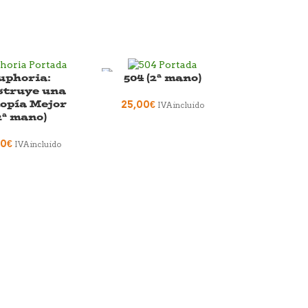
uphoria:
504 (2ª mano)
struye una
opía Mejor
25,00
€
IVA incluido
2ª mano)
00
€
IVA incluido