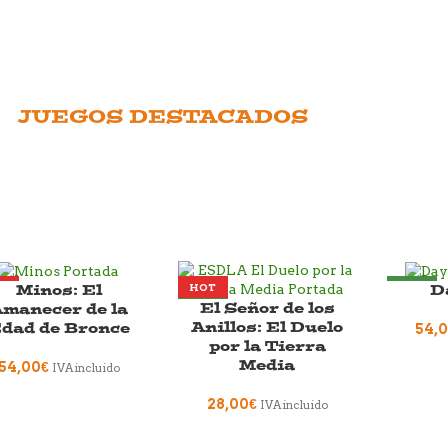
JUEGOS DESTACADOS
Minos: El
D
T
HOT
NEW
El Señor de los
manecer de la
W
NEW
Anillos: El Duelo
dad de Bronce
54,
por la Tierra
Media
54,00
€
IVA incluido
28,00
€
IVA incluido