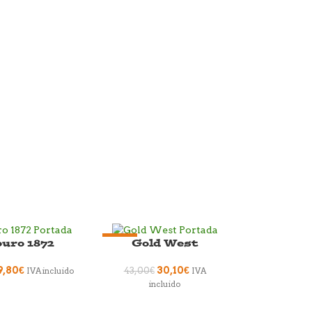
uro 1872
Gold West
-30%
9,80
€
30,10
€
43,00
€
IVA incluido
IVA
incluido