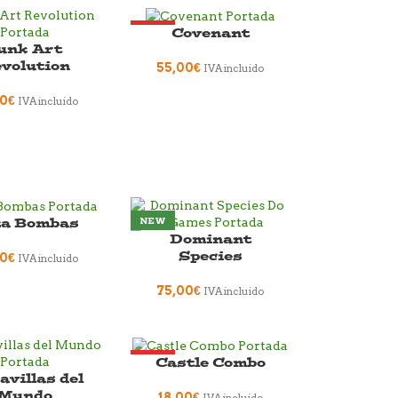
Covenant
HOT
unk Art
NEW
volution
55,00
€
IVA incluido
00
€
IVA incluido
za Bombas
NEW
Dominant
Species
00
€
IVA incluido
75,00
€
IVA incluido
Castle Combo
HOT
villas del
NEW
Mundo
18,00
€