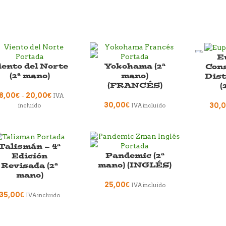
E
iento del Norte
Yokohama (2ª
Con
(2ª mano)
mano)
Dist
(FRANCÉS)
(
8,00
€
-
20,00
€
IVA
30,00
€
30,
incluido
IVA incluido
Talismán – 4ª
Pandemic (2ª
Edición
mano) (INGLÉS)
Revisada (2ª
mano)
25,00
€
IVA incluido
35,00
€
IVA incluido