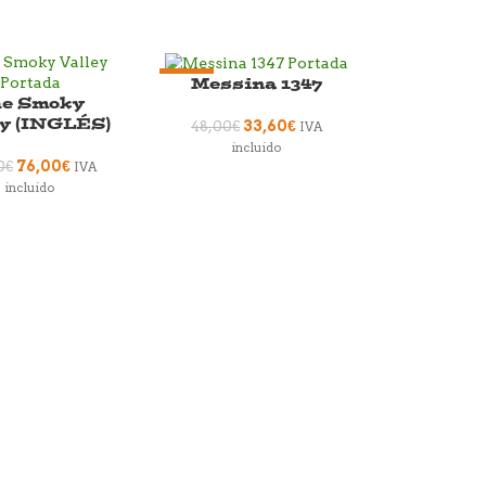
Messina 1347
-30%
e Smoky
ey (INGLÉS)
33,60
€
48,00
€
IVA
incluido
76,00
€
0
€
IVA
incluido