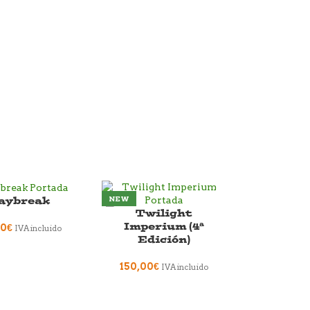
aybreak
NEW
Twilight
Imperium (4ª
00
€
IVA incluido
Edición)
150,00
€
IVA incluido