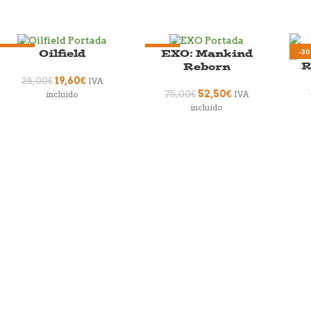
Oilfield
EXO: Mankind
-30%
-30%
-3
R
Reborn
19,60
€
28,00
€
IVA
52,50
€
75,00
€
incluido
IVA
incluido