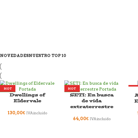
NOVEDADES
NUESTRO TOP 10
HOT
HOT
HO
Dwellings of
SETI: En busca
A
NEW
NEW
NE
Eldervale
de vida
E
extraterrestre
130,00
€
IVA incluido
64,00
€
IVA incluido