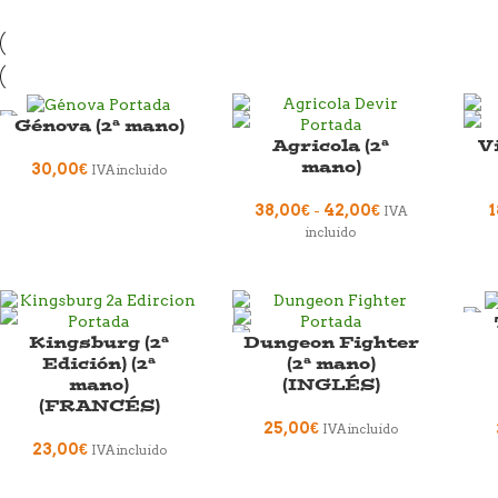
Génova (2ª mano)
Agricola (2ª
V
mano)
30,00
€
IVA incluido
38,00
€
-
42,00
€
1
IVA
incluido
Kingsburg (2ª
Dungeon Fighter
Edición) (2ª
(2ª mano)
mano)
(INGLÉS)
(FRANCÉS)
25,00
€
IVA incluido
23,00
€
IVA incluido