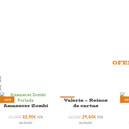
OFE
Valeria – Reinos
-30%
-30%
-3
Amanecer Zombi
de cartas
32,90
€
29,40
€
47,00
€
42,00
€
IVA
IVA
incluido
incluido