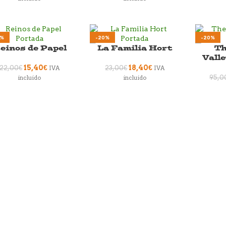
0%
-20%
-20%
einos de Papel
La Familia Hort
Th
Vall
15,40
€
18,40
€
22,00
€
23,00
€
IVA
IVA
95,0
incluido
incluido