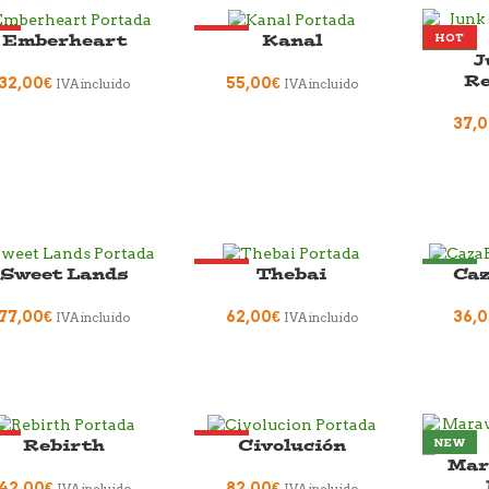
Emberheart
Kanal
T
HOT
HOT
J
W
NEW
NEW
Re
32,00
€
55,00
€
IVA incluido
IVA incluido
37,
Sweet Lands
Thebai
Ca
LD OUT
HOT
NEW
T
NEW
77,00
€
62,00
€
36,
IVA incluido
IVA incluido
W
Rebirth
Civolución
T
HOT
NEW
Mara
W
NEW
42,00
€
82,00
€