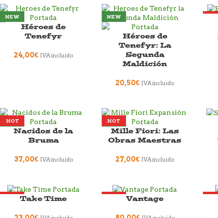
NEW
NEW
HO
Héroes de
NE
Tenefyr
Héroes de
Tenefyr: La
Segunda
24,00
€
IVA incluido
Maldición
20,50
€
IVA incluido
HOT
HOT
SO
Nacidos de la
Mille Fiori: Las
NEW
NEW
HO
Bruma
Obras Maestras
NE
37,00
€
27,00
€
IVA incluido
IVA incluido
Take Time
Vantage
HOT
HOT
HO
NEW
NEW
NE
23,00
€
80,00
€