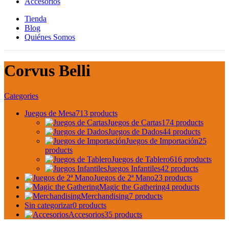
Accesorios
Tienda
Blog
Quiénes Somos
Corvus Belli
Categories
Juegos de Mesa
713 products
Juegos de Cartas
174 products
Juegos de Dados
44 products
Juegos de Importación
25
products
Juegos de Tablero
616 products
Juegos Infantiles
42 products
Juegos de 2ª Mano
23 products
Magic the Gathering
4 products
Merchandising
7 products
Sin categorizar
0 products
Accesorios
35 products