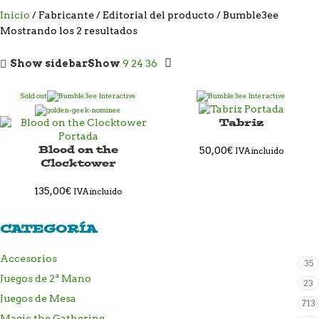
Inicio
Fabricante / Editorial del producto
Bumble3ee
Mostrando los 2 resultados
Show sidebar
Show
9
24
36
Sold out
Tabriz
Blood on the
50,00
€
IVA incluido
Clocktower
135,00
€
IVA incluido
CATEGORÍA
Accesorios
35
Juegos de 2ª Mano
23
Juegos de Mesa
713
Magic the Gathering