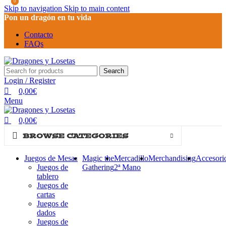
0
0
Skip to navigation
Skip to main content
Pon un dragón en tu vida
Contacto
FAQs
Search
Login / Register
0,00
€
Menu
0,00
€
BROWSE CATEGORIES
Juegos de Mesa
Magic the
Mercadillo
Merchandising
Accesori
Juegos de
Gathering
2ª Mano
tablero
Juegos de
cartas
Juegos de
dados
Juegos de