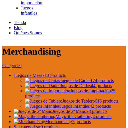
importación
Juegos
infantiles
Tienda
Blog
Quiénes Somos
Merchandising
Categories
Juegos de Mesa
713 products
Juegos de Cartas
174 products
Juegos de Dados
44 products
Juegos de Importación
25
products
Juegos de Tablero
616 products
Juegos Infantiles
42 products
Juegos de 2ª Mano
23 products
Magic the Gathering
4 products
Merchandising
7 products
Sin categorizar
0 products