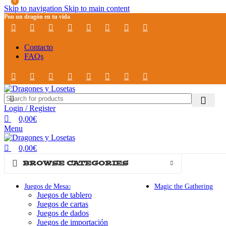
0
0
Skip to navigation
Skip to main content
Pon un dragón en tu vida
Contacto
FAQs
Login / Register
0,00
€
Menu
0,00
€
BROWSE CATEGORIES
Juegos de Mesa
Magic the Gathering
Juegos de tablero
Juegos de cartas
Juegos de dados
Juegos de importación