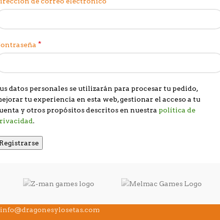
*
irección de correo electrónico
*
ontraseña
us datos personales se utilizarán para procesar tu pedido,
ejorar tu experiencia en esta web, gestionar el acceso a tu
uenta y otros propósitos descritos en nuestra
política de
rivacidad
.
Registrarse
info@dragonesylosetas.com