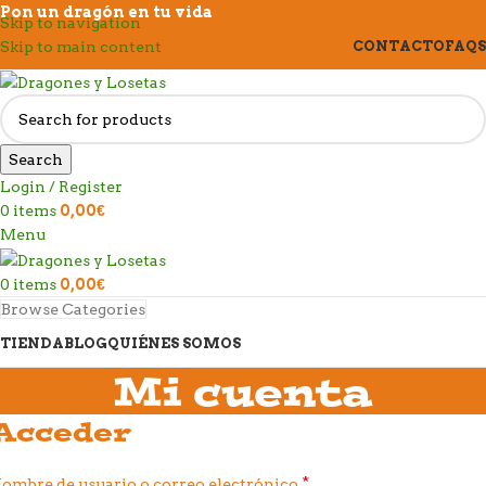
Pon un dragón en tu vida
Skip to navigation
Skip to main content
CONTACTO
FAQS
Search
Login / Register
0
items
0,00
€
Menu
0
items
0,00
€
Browse Categories
TIENDA
BLOG
QUIÉNES SOMOS
Mi cuenta
Acceder
*
ombre de usuario o correo electrónico