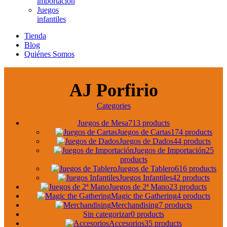
importación
Juegos
infantiles
Tienda
Blog
Quiénes Somos
AJ Porfirio
Categories
Juegos de Mesa
713 products
Juegos de Cartas
174 products
Juegos de Dados
44 products
Juegos de Importación
25
products
Juegos de Tablero
616 products
Juegos Infantiles
42 products
Juegos de 2ª Mano
23 products
Magic the Gathering
4 products
Merchandising
7 products
Sin categorizar
0 products
Accesorios
35 products