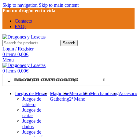
Skip to navigation
Skip to main content
Pon un dragón en tu vida
Contacto
FAQs
Search
Login / Register
0
items
0,00
€
Menu
0
items
0,00
€
BROWSE CATEGORIES
Juegos de Mesa
Magic the
Mercadillo
Merchandising
Accesori
Juegos de
Gathering
2ª Mano
tablero
Juegos de
cartas
Juegos de
dados
Juegos de