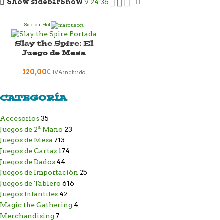
Show sidebar
Show
9
24
36
Sold out
Hot
Slay the Spire: El
Juego de Mesa
120,00
€
IVA incluido
CATEGORÍA
Accesorios
35
Juegos de 2ª Mano
23
Juegos de Mesa
713
Juegos de Cartas
174
Juegos de Dados
44
Juegos de Importación
25
Juegos de Tablero
616
Juegos Infantiles
42
Magic the Gathering
4
Merchandising
7