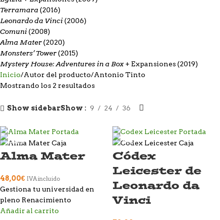
Terramara
(2016)
Leonardo da Vinci
(2006)
Comuni
(2008)
Alma Mater
(2020)
Monsters’ Tower
(2015)
Mystery House: Adventures in a Box
+ Expansiones
(2019)
Inicio
Autor del producto
Antonio Tinto
Mostrando los 2 resultados
Show sidebar
Show
9
24
36
Alma Mater
Códex
Leicester de
48,00
€
IVA incluido
Leonardo da
Gestiona tu universidad en
Vinci
pleno Renacimiento
Añadir al carrito