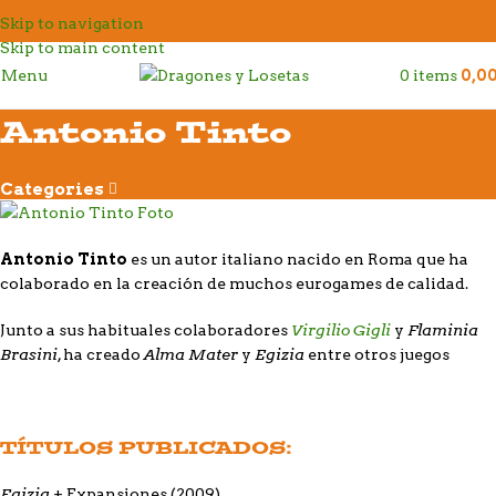
Skip to navigation
Skip to main content
Menu
0
items
0,0
Antonio Tinto
Categories
Antonio Tinto
es un autor italiano nacido en Roma que ha
colaborado en la creación de muchos eurogames de calidad.
Virgilio Gigli
Flaminia
Junto a sus habituales colaboradores
y
Brasini
Alma Mater
Egizia
, ha creado
y
entre otros juegos
TÍTULOS PUBLICADOS:
Egizia
+ Expansiones (2009)