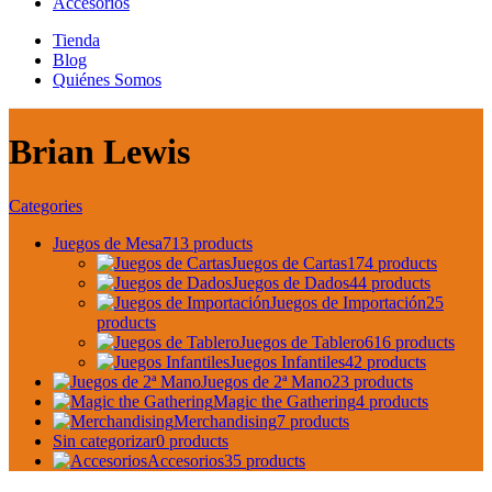
Accesorios
Tienda
Blog
Quiénes Somos
Brian Lewis
Categories
Juegos de Mesa
713 products
Juegos de Cartas
174 products
Juegos de Dados
44 products
Juegos de Importación
25
products
Juegos de Tablero
616 products
Juegos Infantiles
42 products
Juegos de 2ª Mano
23 products
Magic the Gathering
4 products
Merchandising
7 products
Sin categorizar
0 products
Accesorios
35 products