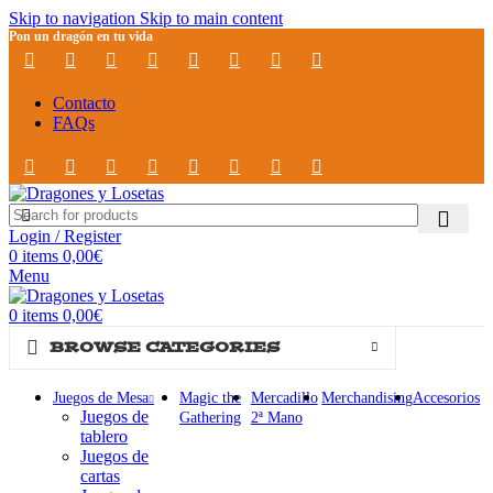
Skip to navigation
Skip to main content
Pon un dragón en tu vida
Contacto
FAQs
Login / Register
0
items
0,00
€
Menu
0
items
0,00
€
BROWSE CATEGORIES
Juegos de Mesa
Magic the
Mercadillo
Merchandising
Accesorios
Juegos de
Gathering
2ª Mano
tablero
Juegos de
cartas