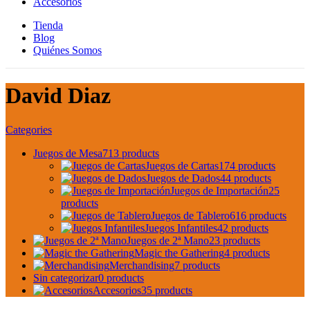
Accesorios
Tienda
Blog
Quiénes Somos
David Diaz
Categories
Juegos de Mesa
713 products
Juegos de Cartas
174 products
Juegos de Dados
44 products
Juegos de Importación
25
products
Juegos de Tablero
616 products
Juegos Infantiles
42 products
Juegos de 2ª Mano
23 products
Magic the Gathering
4 products
Merchandising
7 products
Sin categorizar
0 products
Accesorios
35 products