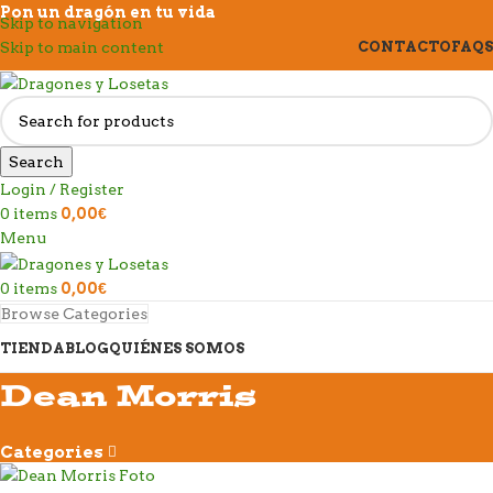
Pon un dragón en tu vida
Skip to navigation
Skip to main content
CONTACTO
FAQS
Search
Login / Register
0
items
0,00
€
Menu
0
items
0,00
€
Browse Categories
TIENDA
BLOG
QUIÉNES SOMOS
Dean Morris
Categories