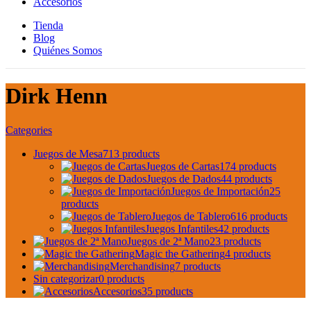
Accesorios
Tienda
Blog
Quiénes Somos
Dirk Henn
Categories
Juegos de Mesa
713 products
Juegos de Cartas
174 products
Juegos de Dados
44 products
Juegos de Importación
25
products
Juegos de Tablero
616 products
Juegos Infantiles
42 products
Juegos de 2ª Mano
23 products
Magic the Gathering
4 products
Merchandising
7 products
Sin categorizar
0 products
Accesorios
35 products