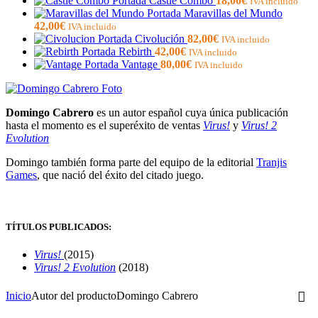
Castle Combo
18,00
€
IVA incluido
Maravillas del Mundo
42,00
€
IVA incluido
Civolución
82,00
€
IVA incluido
Rebirth
42,00
€
IVA incluido
Vantage
80,00
€
IVA incluido
Domingo Cabrero
es un autor español cuya única publicación
hasta el momento es el superéxito de ventas
Virus!
y
Virus! 2
Evolution
Domingo también forma parte del equipo de la editorial
Tranjis
Games
, que nació del éxito del citado juego.
TÍTULOS PUBLICADOS:
Virus!
(2015)
Virus! 2 Evolution
(2018)
Inicio
Autor del producto
Domingo Cabrero