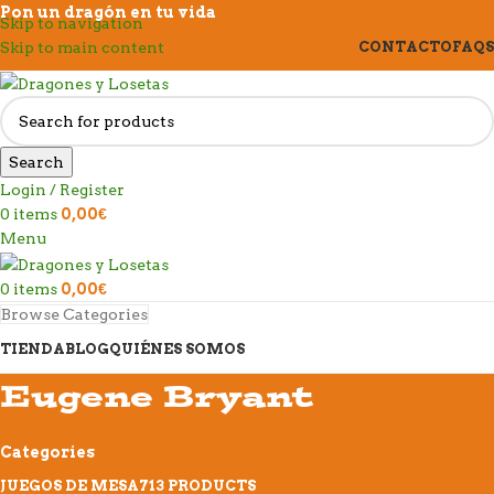
Pon un dragón en tu vida
Skip to navigation
Skip to main content
CONTACTO
FAQS
Search
Login / Register
0
items
0,00
€
Menu
0
items
0,00
€
Browse Categories
TIENDA
BLOG
QUIÉNES SOMOS
Eugene Bryant
Categories
JUEGOS DE MESA
713 PRODUCTS