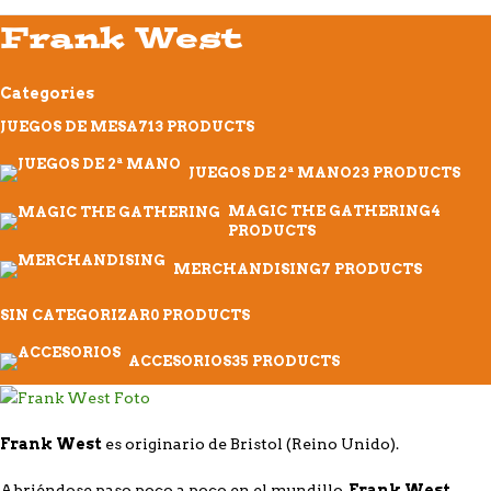
Frank West
Categories
JUEGOS DE MESA
713 PRODUCTS
JUEGOS DE 2ª MANO
23 PRODUCTS
MAGIC THE GATHERING
4
PRODUCTS
MERCHANDISING
7 PRODUCTS
SIN CATEGORIZAR
0 PRODUCTS
ACCESORIOS
35 PRODUCTS
Frank West
es originario de Bristol (Reino Unido).
Abriéndose paso poco a poco en el mundillo,
Frank West