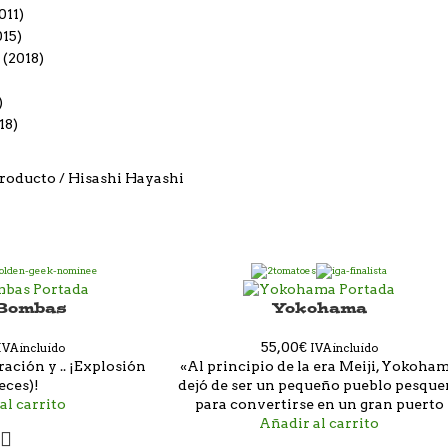
011)
15)
(2018)
)
18)
producto
Hisashi Hayashi
 Bombas
Yokohama
55,00
€
IVA incluido
IVA incluido
ación y .. ¡Explosión
«Al principio de la era Meiji, Yokoha
eces)!
dejó de ser un pequeño pueblo pesque
al carrito
para convertirse en un gran puerto
Añadir al carrito