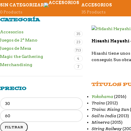
SIN CATEGORIZAR
ACCESORIOS
0 Products
35 Products
CATEGORÍA
Accesorios
35
Juegos de 2ª Mano
Hisashi Hayashi
23
Juegos de Mesa
713
Hisashi tiene unos 
Magic the Gathering
4
conseguir. Sus obr
Merchandising
7
TÍTULOS P
PRECIO
Yokohama
(2016)
Trains
(2012)
Trains: Rising Sun
Sail to India
(2013)
Minerva
(2015)
FILTRAR
String Railway
(200