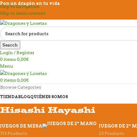
Pon un dragón en tu vida
Skip to navigation
Skip to main content
Search
Login / Register
0
items
0,00
€
Menu
0
items
0,00
€
Browse Categories
TIENDA
BLOG
QUIÉNES SOMOS
Hisashi Hayashi
JUEGOS DE MESA
JUEGOS DE 2ª 
713 Products
23 Products