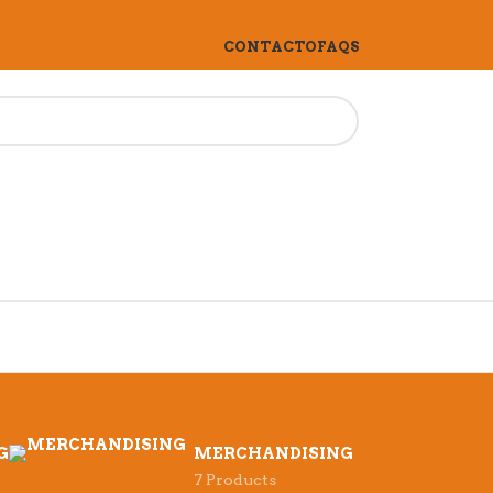
CONTACTO
FAQS
G
MERCHANDISING
7 Products