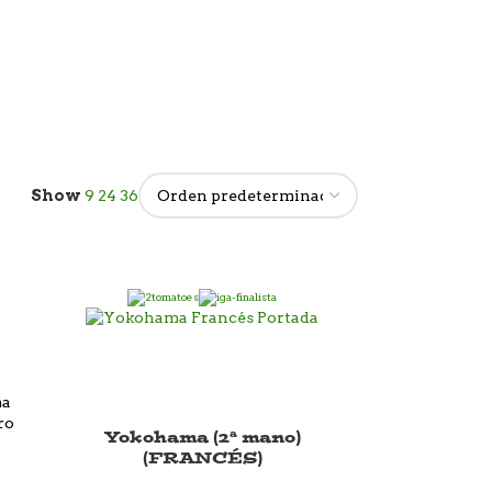
Show
9
24
36
ma
ro
Yokohama (2ª mano)
(FRANCÉS)