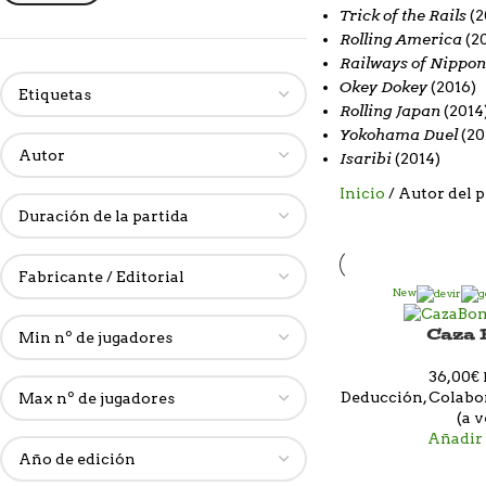
Trick of the Rails
(2
Rolling America
(20
Railways of Nippon
Okey Dokey
(2016)
Rolling Japan
(2014
Yokohama Duel
(20
Isaribi
(2014)
Inicio
Autor del 
New
Caza
36,00
€
Deducción, Colabor
(a v
Añadir 