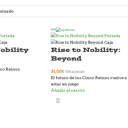
Hot
obility
Rise to Nobility:
Beyond
nco Reinos
31,00
€
IVA incluido
El futuro de los Cinco Reinos vuelve a
estar en juego
Añadir al carrito