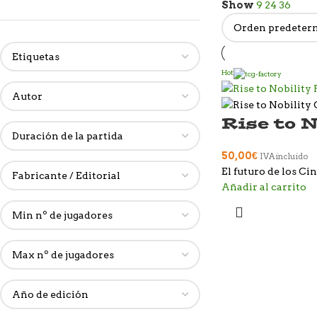
Show
9
24
36
Hot
Rise to N
50,00
€
IVA incluido
El futuro de los Ci
Añadir al carrito