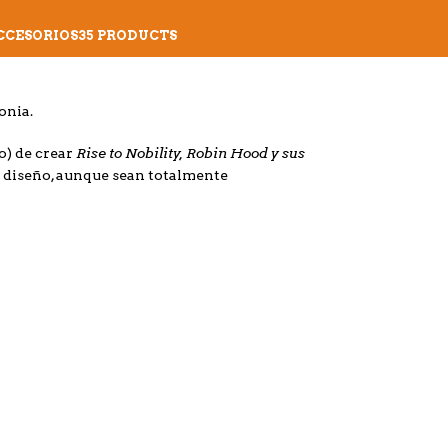
CCESORIOS
35 PRODUCTS
onia.
Rise to Nobility,
Robin Hood y sus
o) de crear
y diseño, aunque sean totalmente