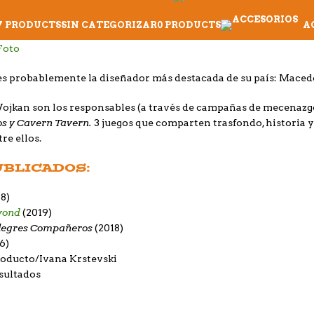
7 PRODUCTS
SIN CATEGORIZAR
0 PRODUCTS
A
es probablemente la diseñador más destacada de su país: Maced
Vojkan son los responsables (a través de campañas de mecenazg
s y Cavern Tavern.
3 juegos que comparten trasfondo, historia 
re ellos.
UBLICADOS:
18)
eyond
(2019)
Alegres Compañeros
(2018)
6)
roducto
Ivana Krstevski
sultados