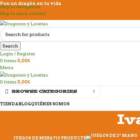
Pon un dragón en tu vida
Skip to navigation
Skip to main content
Search
Login / Register
0
items
0,00
€
Menu
0
items
0,00
€
BROWSE CATEGORIES
TIENDA
BLOG
QUIÉNES SOMOS
Iv
JUEGOS DE MESA
713 PRODUCTS