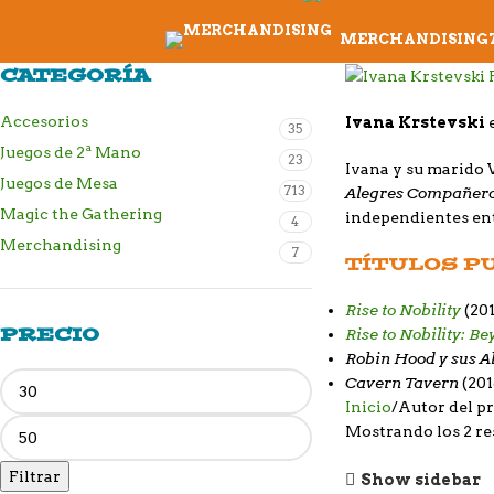
MERCHANDISING
CATEGORÍA
Accesorios
Ivana Krstevski
35
Juegos de 2ª Mano
23
Ivana y su marido 
Juegos de Mesa
713
Alegres Compañero
Magic the Gathering
independientes ent
4
Merchandising
7
TÍTULOS P
Rise to Nobility
(20
PRECIO
Rise to Nobility: B
Robin Hood y sus 
Cavern Tavern
(201
Inicio
Autor del p
Mostrando los 2 re
Filtrar
Show sidebar