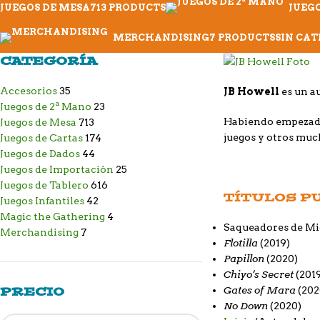
JUEGOS DE MESA
713 PRODUCTS
JUEGO
MERCHANDISING
7 PRODUCTS
SIN CA
CATEGORÍA
Accesorios
35
JB Howell
es un a
Juegos de 2ª Mano
23
Habiendo empezado 
Juegos de Mesa
713
juegos y otros muc
Juegos de Cartas
174
Juegos de Dados
44
Juegos de Importación
25
Juegos de Tablero
616
TÍTULOS P
Juegos Infantiles
42
Magic the Gathering
4
Saqueadores de M
Merchandising
7
Flotilla
(2019)
Papillon
(2020)
Chiyo’s Secret
(201
Gates of Mara
PRECIO
(202
No Down
(2020)