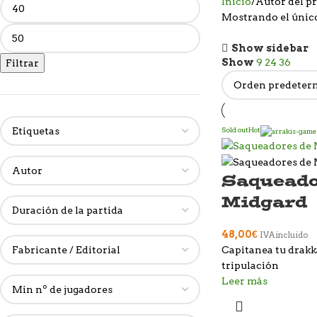
Inicio
Autor del p
Mostrando el únic
Show sidebar
Show
9
24
36
Filtrar
Sold out
Hot
Saqueado
Midgard
48,00
€
IVA incluido
Capitanea tu drakka
tripulación
Leer más