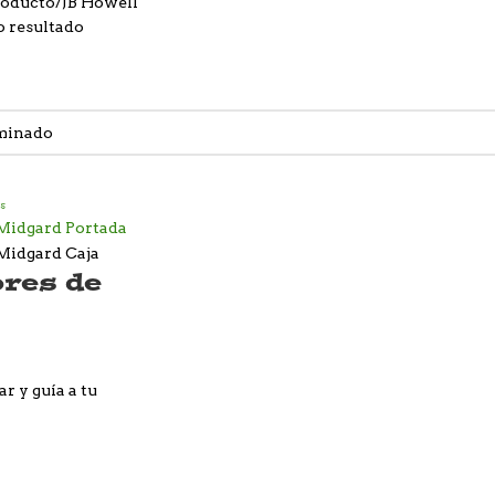
roducto
JB Howell
o resultado
res de
r y guía a tu