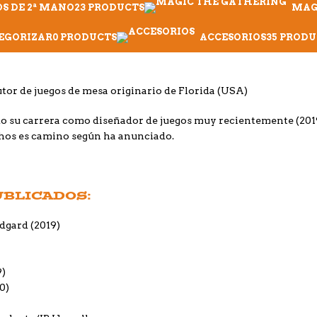
S DE 2ª MANO
23 PRODUCTS
MAG
TEGORIZAR
0 PRODUCTS
ACCESORIOS
35 PRODU
utor de juegos de mesa originario de Florida (USA)
su carrera como diseñador de juegos muy recientemente (2019)
hos es camino según ha anunciado.
UBLICADOS:
idgard
(2019)
9)
0)