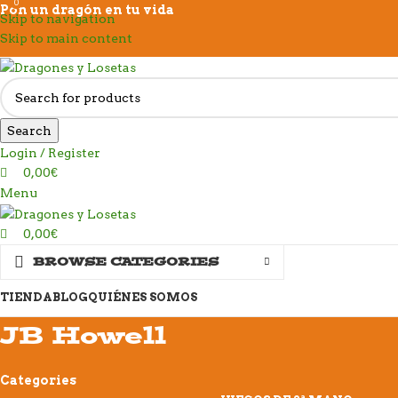
0
0
Pon un dragón en tu vida
Skip to navigation
Skip to main content
Search
Login / Register
0,00
€
Menu
0,00
€
BROWSE CATEGORIES
TIENDA
BLOG
QUIÉNES SOMOS
JB Howell
Categories