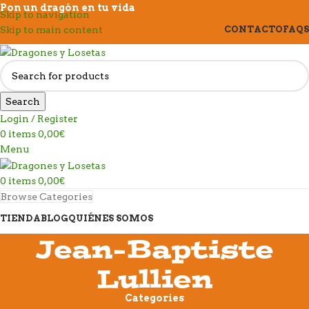
Pon un dragón en tu vida
Skip to navigation
Skip to main content
CONTACTO
FAQS
Search
Login / Register
0
items
0,00
€
Menu
0
items
0,00
€
Browse Categories
TIENDA
BLOG
QUIÉNES SOMOS
Jean-Baptiste
Lullien
Categories