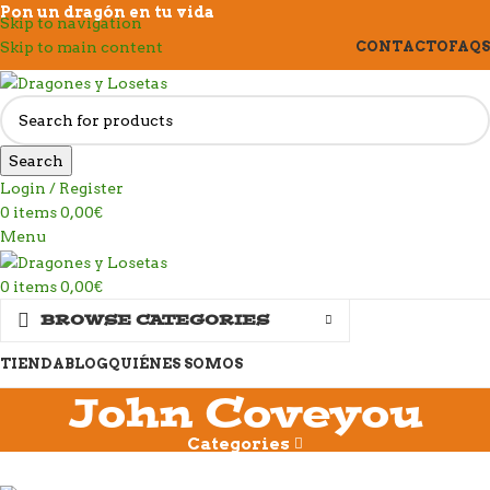
Pon un dragón en tu vida
Skip to navigation
Skip to main content
CONTACTO
FAQS
Search
Login / Register
0
items
0,00
€
Menu
0
items
0,00
€
BROWSE CATEGORIES
TIENDA
BLOG
QUIÉNES SOMOS
John Coveyou
Categories