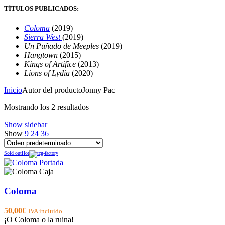
TÍTULOS PUBLICADOS:
Coloma
(2019)
Sierra West
(2019)
Un Puñado de Meeples
(2019)
Hangtown
(2015)
Kings of Artifice
(2013)
Lions of Lydia
(2020)
Inicio
Autor del producto
Jonny Pac
Mostrando los 2 resultados
Show sidebar
Show
9
24
36
Sold out
Hot
Coloma
50,00
€
IVA incluido
¡O Coloma o la ruina!