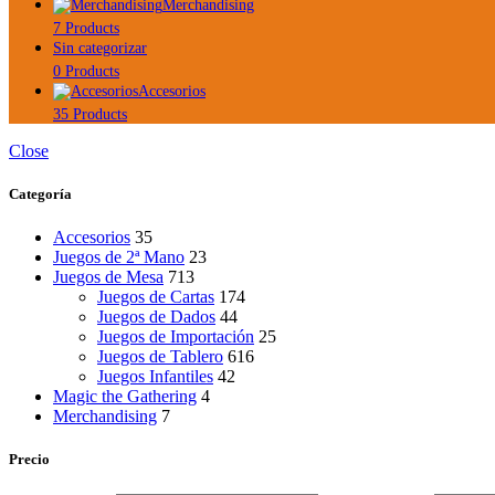
Merchandising
7 Products
Sin categorizar
0 Products
Accesorios
35 Products
Close
Categoría
Accesorios
35
Juegos de 2ª Mano
23
Juegos de Mesa
713
Juegos de Cartas
174
Juegos de Dados
44
Juegos de Importación
25
Juegos de Tablero
616
Juegos Infantiles
42
Magic the Gathering
4
Merchandising
7
Precio