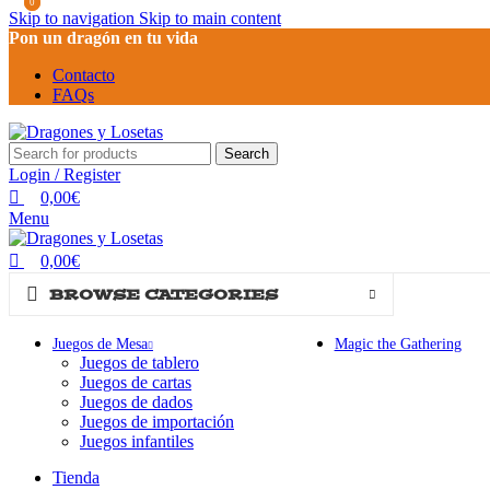
0
0
Skip to navigation
Skip to main content
Pon un dragón en tu vida
Contacto
FAQs
Search
Login / Register
0,00
€
Menu
0,00
€
BROWSE CATEGORIES
Juegos de Mesa
Magic the Gathering
Juegos de tablero
Juegos de cartas
Juegos de dados
Juegos de importación
Juegos infantiles
Tienda