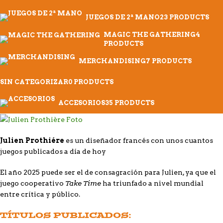
JUEGOS DE 2ª MANO
23 PRODUCTS
MAGIC THE GATHERING
4
PRODUCTS
MERCHANDISING
7 PRODUCTS
SIN CATEGORIZAR
0 PRODUCTS
ACCESORIOS
35 PRODUCTS
Julien Prothiére
es un diseñador francés con unos cuantos
juegos publicados a día de hoy
El año 2025 puede ser el de consagración para Julien, ya que el
Take Time
juego cooperativo
ha triunfado a nivel mundial
entre crítica y público.
TÍTULOS PUBLICADOS: