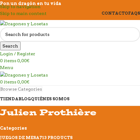
Pon un dragón en tu vida
Skip to navigation
Skip to main content
CONTACTO
FAQS
Search
Login / Register
0
items
0,00
€
Menu
0
items
0,00
€
Browse Categories
TIENDA
BLOG
QUIÉNES SOMOS
Julien Prothière
Categories
JUEGOS DE MESA
713 PRODUCTS