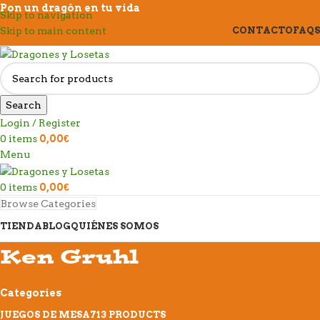
Pon un dragón en tu vida
Skip to navigation
Skip to main content
CONTACTO
FAQS
Search
Login / Register
0
items
0,00
€
Menu
0
items
0,00
€
Browse Categories
TIENDA
BLOG
QUIÉNES SOMOS
Ken Gruhl
Categories
JUEGOS DE MESA
713 PRODUCTS