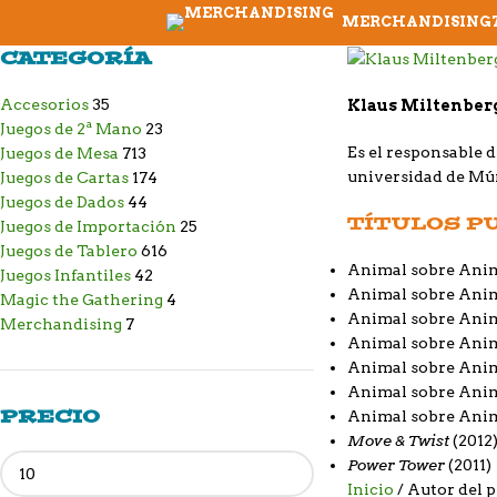
MERCHANDISING
CATEGORÍA
Accesorios
35
Klaus Miltenber
Juegos de 2ª Mano
23
Es el responsable d
Juegos de Mesa
713
universidad de Mú
Juegos de Cartas
174
Juegos de Dados
44
TÍTULOS P
Juegos de Importación
25
Juegos de Tablero
616
Animal sobre Ani
Juegos Infantiles
42
Animal sobre Anim
Magic the Gathering
4
Animal sobre Anima
Merchandising
7
Animal sobre Ani
Animal sobre Ani
Animal sobre Anim
PRECIO
Animal sobre Anim
Move & Twist
(2012
Power Tower
(2011)
Inicio
Autor del 