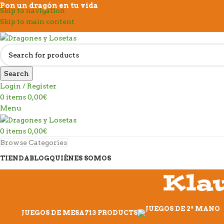
Pon un dragón en tu vida
Skip to navigation
Skip to main content
Search
Login / Register
0
items
0,00
€
Menu
0
items
0,00
€
Browse Categories
TIENDA
BLOG
QUIÉNES SOMOS
Kla
JUEGOS DE MESA
713 PRODUCTS