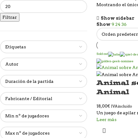
Mostrando el únic
Filtrar
Show sidebar
Show
9
24
36
Sold out
Animal s
Animal
18,00
€
IVA incluido
Un juego de apila
Leer más