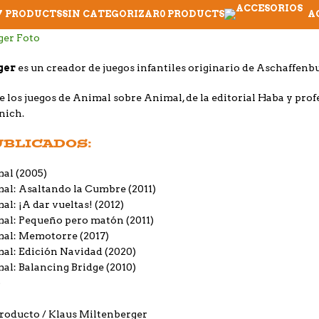
7 PRODUCTS
SIN CATEGORIZAR
0 PRODUCTS
A
ger
es un creador de juegos infantiles originario de Aschaffe
e los juegos de Animal sobre Animal, de la editorial Haba y profe
nich.
UBLICADOS:
mal
(2005)
al: Asaltando la Cumbre
(2011)
l: ¡A dar vueltas!
(2012)
mal: Pequeño pero matón
(2011)
mal: Memotorre
(2017)
al: Edición Navidad
(2020)
al: Balancing Bridge
(2010)
)
producto
Klaus Miltenberger