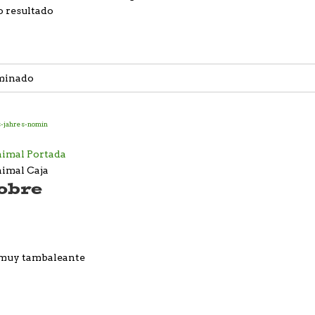
o resultado
obre
r muy tambaleante