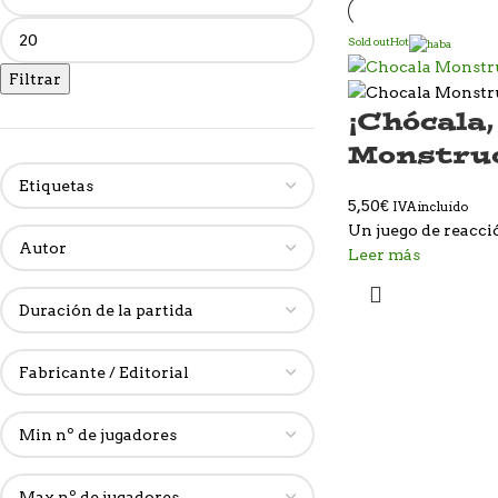
Sold out
Hot
Filtrar
¡Chócala,
Monstru
5,50
€
IVA incluido
Un juego de reacc
Leer más