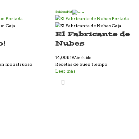
Sold out
Hot
El Fabricante de
o!
Nubes
14,00
€
IVA incluido
ión monstruoso
Recetas de buen tiempo
Leer más