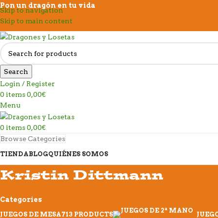
Pon un dragón en tu vida
Skip to navigation
Skip to main content
Search
Login / Register
0
items
0,00
€
Menu
0
items
0,00
€
Browse Categories
TIENDA
BLOG
QUIÉNES SOMOS
Kristin Dittmann
Categories
JUEGOS DE MESA
713 PRODUCTS
JUEGO