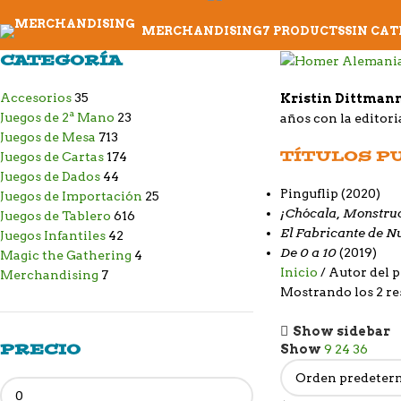
MERCHANDISING
7 PRODUCTS
SIN CA
CATEGORÍA
Accesorios
35
Kristin Dittman
Juegos de 2ª Mano
23
años con la editor
Juegos de Mesa
713
TÍTULOS P
Juegos de Cartas
174
Juegos de Dados
44
Pinguflip
(2020)
Juegos de Importación
25
¡Chócala, Monstru
Juegos de Tablero
616
El Fabricante de N
Juegos Infantiles
42
De 0 a 10
(2019)
Magic the Gathering
4
Inicio
Autor del 
Merchandising
7
Mostrando los 2 re
Show sidebar
PRECIO
Show
9
24
36