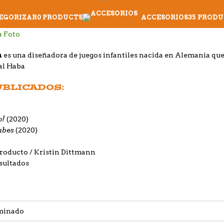
TEGORIZAR
0 PRODUCTS
ACCESORIOS
35 PRODU
n
es una diseñadora de juegos infantiles nacida en Alemania que 
ial Haba
UBLICADOS:
o!
(2020)
ubes
(2020)
producto
Kristin Dittmann
sultados