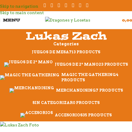
Skip to navigation
Skip to main content
MENU
0,0
Lukas Zach
Categories
JUEGOS DE MESA
713 PRODUCTS
JUEGOS DE 2ª MANO
23 PRODUCTS
MAGIC THE GATHERING
4
PRODUCTS
MERCHANDISING
7 PRODUCTS
SIN CATEGORIZAR
0 PRODUCTS
ACCESORIOS
35 PRODUCTS