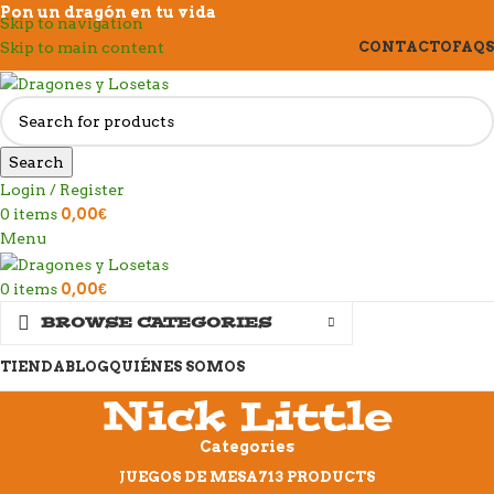
Pon un dragón en tu vida
Skip to navigation
Skip to main content
CONTACTO
FAQS
Search
Login / Register
0
items
0,00
€
Menu
0
items
0,00
€
BROWSE CATEGORIES
TIENDA
BLOG
QUIÉNES SOMOS
Nick Little
Categories
JUEGOS DE MESA
713 PRODUCTS