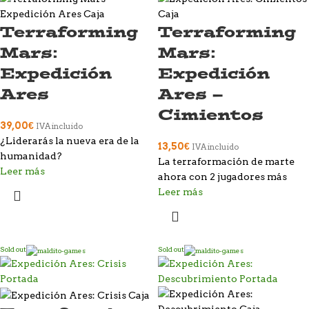
Terraforming
Terraforming
Mars:
Mars:
Expedición
Expedición
Ares
Ares –
Cimientos
39,00
€
IVA incluido
¿Liderarás la nueva era de la
13,50
€
IVA incluido
humanidad?
La terraformación de marte
Leer más
ahora con 2 jugadores más
Leer más
Sold out
Sold out