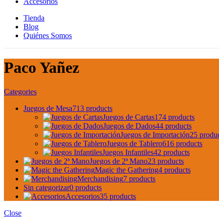
Accesorios
Tienda
Blog
Quiénes Somos
Paco Yañez
Categories
Juegos de Mesa
713 products
Juegos de Cartas
174 products
Juegos de Dados
44 products
Juegos de Importación
25 produ
Juegos de Tablero
616 products
Juegos Infantiles
42 products
Juegos de 2ª Mano
23 products
Magic the Gathering
4 products
Merchandising
7 products
Sin categorizar
0 products
Accesorios
35 products
Close