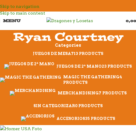
Skip to navigation
Skip to main content
MENU
0,0
Ryan Courtney
Categories
JUEGOS DE MESA
713 PRODUCTS
JUEGOS DE 2ª MANO
23 PRODUCTS
MAGIC THE GATHERING
4
PRODUCTS
MERCHANDISING
7 PRODUCTS
SIN CATEGORIZAR
0 PRODUCTS
ACCESORIOS
35 PRODUCTS