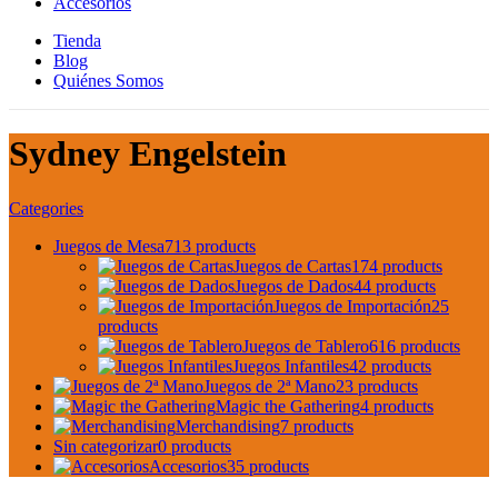
Accesorios
Tienda
Blog
Quiénes Somos
Sydney Engelstein
Categories
Juegos de Mesa
713 products
Juegos de Cartas
174 products
Juegos de Dados
44 products
Juegos de Importación
25
products
Juegos de Tablero
616 products
Juegos Infantiles
42 products
Juegos de 2ª Mano
23 products
Magic the Gathering
4 products
Merchandising
7 products
Sin categorizar
0 products
Accesorios
35 products