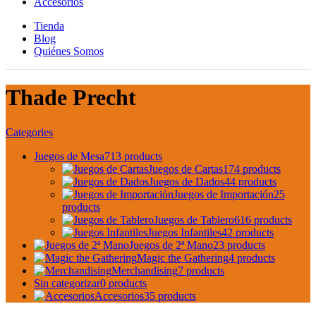
Accesorios
Tienda
Blog
Quiénes Somos
Thade Precht
Categories
Juegos de Mesa
713 products
Juegos de Cartas
174 products
Juegos de Dados
44 products
Juegos de Importación
25
products
Juegos de Tablero
616 products
Juegos Infantiles
42 products
Juegos de 2ª Mano
23 products
Magic the Gathering
4 products
Merchandising
7 products
Sin categorizar
0 products
Accesorios
35 products