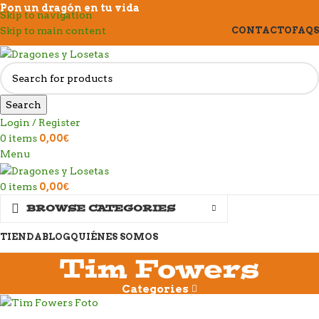
Pon un dragón en tu vida
Skip to navigation
Skip to main content
CONTACTO
FAQS
Search
Login / Register
0
items
0,00
€
Menu
0
items
0,00
€
BROWSE CATEGORIES
TIENDA
BLOG
QUIÉNES SOMOS
Tim Fowers
Categories