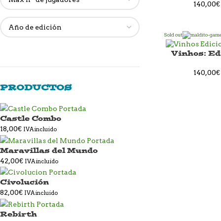
140,00
€
Sold out
Vinhos: Ed
140,00
€
PRODUCTOS
Castle Combo
18,00
€
IVA incluido
Maravillas del Mundo
42,00
€
IVA incluido
Civolución
82,00
€
IVA incluido
Rebirth