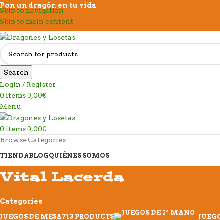
Pon un dragón en tu vida
Skip to navigation
Skip to main content
Search
Login / Register
0
items
0,00
€
Menu
0
items
0,00
€
Browse Categories
TIENDA
BLOG
QUIÉNES SOMOS
Vital Lacerda
Categories
JUEGOS DE MESA
713 PRODUCTS
JUEGO