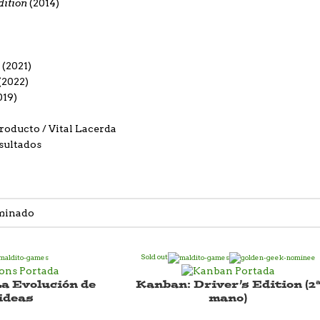
dition
(2014)
a
(2021)
(2022)
019)
producto
Vital Lacerda
sultados
Sold out
La Evolución de
Kanban: Driver’s Edition (2
 ideas
mano)