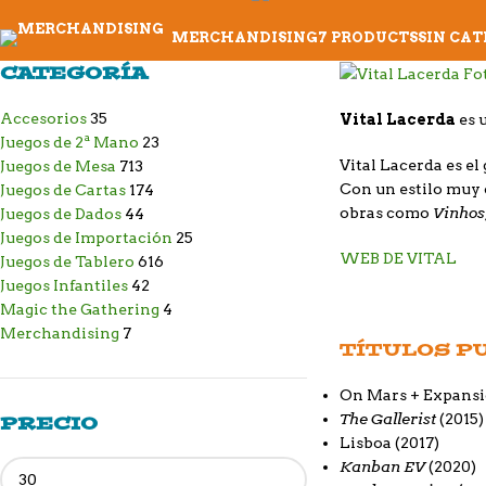
MERCHANDISING
7 PRODUCTS
SIN CA
CATEGORÍA
Accesorios
35
Vital Lacerda
es 
Juegos de 2ª Mano
23
Vital Lacerda es el
Juegos de Mesa
713
Con un estilo muy 
Juegos de Cartas
174
Vinhos
obras como
Juegos de Dados
44
Juegos de Importación
25
WEB DE VITAL
Juegos de Tablero
616
Juegos Infantiles
42
Magic the Gathering
4
Merchandising
7
TÍTULOS P
On Mars +
Expansi
The Gallerist
(2015)
PRECIO
Lisboa
(2017)
Kanban EV
(2020)