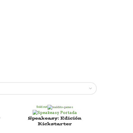
Sold out
ª
Speakeasy: Edición
Kickstarter