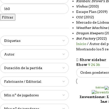
Kanban: Driver’s E
Vinhos
(2010)
Escape Plan
(2019)
CO2
(2012)
Filtrar
Mercado de Lisbo
Weather Machine
Dragon Keepers
(2
Bot Factory
(2022)
Inicio
Autor del 
Mostrando los 5 re
Show sidebar
Show
9
24
36
Sold out
Inventions: 
las