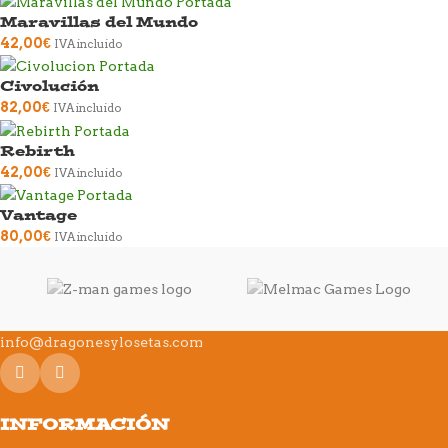
Maravillas del Mundo
42,00
€
IVA incluido
Civolución
82,00
€
IVA incluido
Rebirth
42,00
€
IVA incluido
Vantage
80,00
€
IVA incluido
info@dragonesylosetas.com
INFORMACIÓN