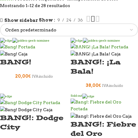
Mostrando 1–12 de 28 resultados
Show
9
24
36
Show sidebar
BANG!
BANG!: ¡La
Bala!
20,00
€
IVA incluido
38,00
€
IVA incluido
Sold out
BANG!: Dodge
BANG!: Fiebre
City
del Oro