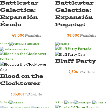
Battlestar
Battlestar
Galactica:
Galactica:
Expansión
Expansión
Éxodo
Pegasus
45,00
€
38,00
€
IVA incluido
IVA incluido
Sold out
Bluff Party
9,50
€
IVA incluido
Blood on the
Clocktower
135,00
€
IVA incluido
Sold out
Sold out