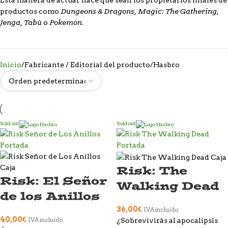
Esta manera de actuar hace que sean los propietarios finales de
Dungeons & Dragons, Magic: The Gathering,
productos como
Jenga, Tabú
Pokemon
o
.
Inicio
Fabricante / Editorial del producto
Hasbro
Sold out
Sold out
Risk: The
Risk: El Señor
Walking Dead
de los Anillos
36,00
€
IVA incluido
40,00
€
¿Sobrevivirás al apocalipsis
IVA incluido