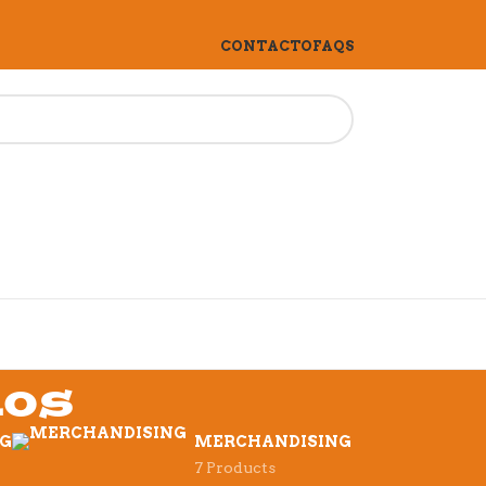
CONTACTO
FAQS
ios
NG
MERCHANDISING
7 Products