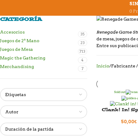
SI
0 P
CATEGORÍA
Renegade Game St
Accesorios
35
de mesa, juegos de 
Juegos de 2ª Mano
23
Entre sus publicaci
Juegos de Mesa
713
Magic the Gathering
4
Inicio
Fabricante /
Merchandising
7
Sold out
Clank! In! S
50,00
€