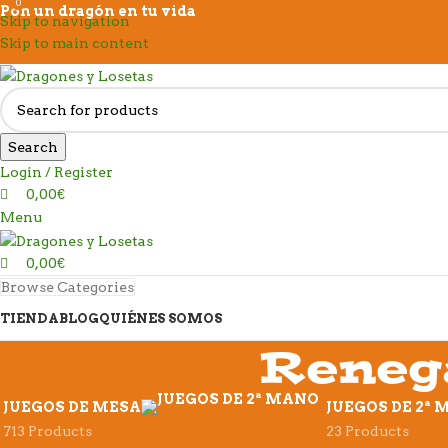
0
0
Pon un dragón en tu vida
Skip to navigation
Skip to main content
Search
Login / Register
0,00
€
Menu
0,00
€
Browse Categories
TIENDA
BLOG
QUIÉNES SOMOS
Reneg
JUEGOS DE MESA
JUEGOS DE 2ª
713 Products
23 Products