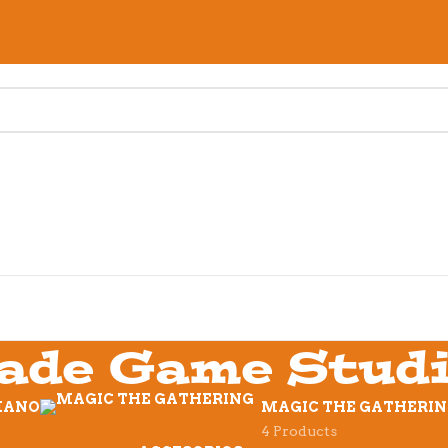
ade Game Stud
 MANO
MAGIC THE GATHERI
4 Products