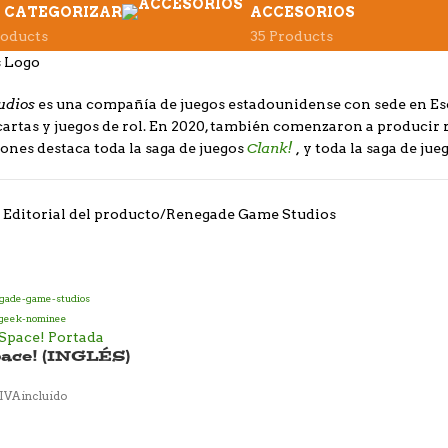
N CATEGORIZAR
ACCESORIOS
roducts
35 Products
udios
es una compañía de juegos estadounidense con sede en Esco
cartas y juegos de rol. En 2020, también comenzaron a producir 
Clank!
,
ones destaca toda la saga de juegos
y toda la saga de jue
 Editorial del producto
Renegade Game Studios
pace! (INGLÉS)
IVA incluido