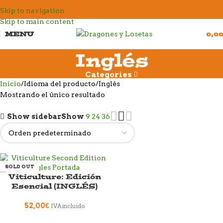
Skip to navigation
Skip to main content
MENU
0,0
Inglés
Categories
Inicio
Idioma del producto
Inglés
Mostrando el único resultado
Show sidebar
Show
9
24
36
SOLD OUT
Viticulture: Edición
Esencial (INGLÉS)
52,00
€
IVA incluido