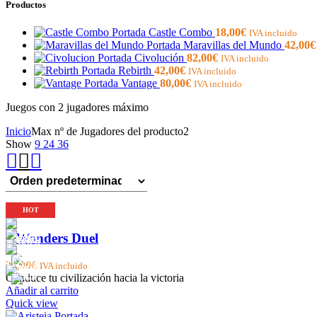
Productos
Castle Combo
18,00
€
IVA incluido
Maravillas del Mundo
42,00
€
Civolución
82,00
€
IVA incluido
Rebirth
42,00
€
IVA incluido
Vantage
80,00
€
IVA incluido
Juegos con 2 jugadores máximo
Inicio
Max nº de Jugadores del producto
2
Show
9
24
36
SOLD OUT
SOLD OUT
SOLD OUT
SOLD OUT
HOT
HOT
7 Wonders Duel
24,00
€
IVA incluido
Conduce tu civilización hacia la victoria
Añadir al carrito
Quick view