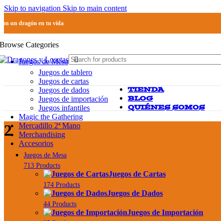
Skip to navigation
Skip to main content
Pon un dragón en tu vida
Browse Categories
Juegos de Mesa
Juegos de tablero
Juegos de cartas
TIENDA
Juegos de dados
BLOG
Juegos de importación
QUIÉNES SOMOS
Juegos infantiles
Magic the Gathering
Mercadillo 2ª Mano
2
Merchandising
Accesorios
Juegos de Mesa
713 Products
Juegos de Cartas
174 Products
Juegos de Dados
44 Products
Juegos de Importación