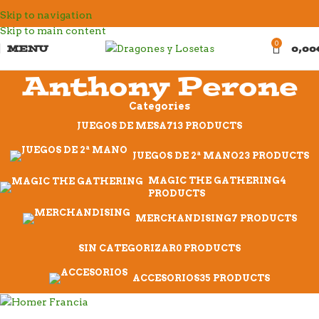
Skip to navigation
Skip to main content
0
MENU
0,00
Anthony Perone
Categories
JUEGOS DE MESA
713 PRODUCTS
JUEGOS DE 2ª MANO
23 PRODUCTS
MAGIC THE GATHERING
4
PRODUCTS
MERCHANDISING
7 PRODUCTS
SIN CATEGORIZAR
0 PRODUCTS
ACCESORIOS
35 PRODUCTS