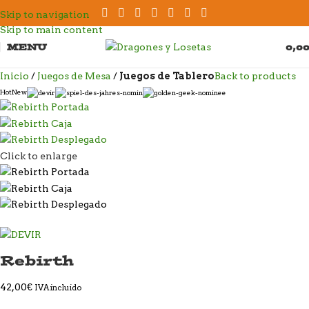
Skip to navigation
Skip to main content
MENU
0,0
Inicio
Juegos de Mesa
Juegos de Tablero
Back to products
Hot
New
Click to enlarge
Rebirth
42,00
€
IVA incluido