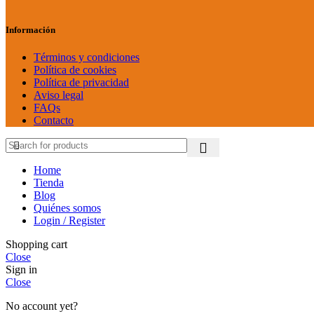
Información
Términos y condiciones
Política de cookies
Política de privacidad
Aviso legal
FAQs
Contacto
Home
Tienda
Blog
Quiénes somos
Login / Register
Shopping cart
Close
Sign in
Close
No account yet?