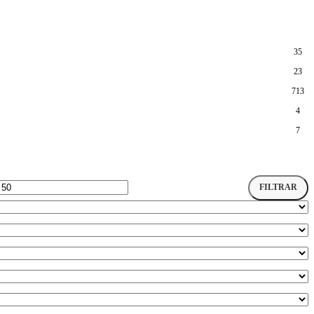
35
23
713
4
7
FILTRAR