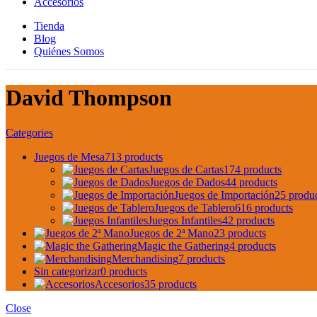
Accesorios
Tienda
Blog
Quiénes Somos
David Thompson
Categories
Juegos de Mesa
713 products
Juegos de Cartas
174 products
Juegos de Dados
44 products
Juegos de Importación
25 produ
Juegos de Tablero
616 products
Juegos Infantiles
42 products
Juegos de 2ª Mano
23 products
Magic the Gathering
4 products
Merchandising
7 products
Sin categorizar
0 products
Accesorios
35 products
Close