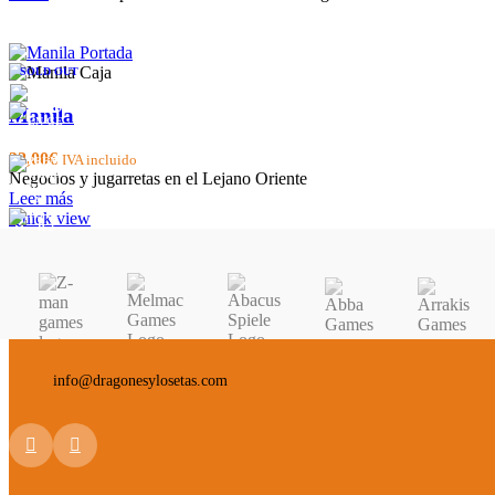
SOLD OUT
Manila
32,00
€
IVA incluido
Negocios y jugarretas en el Lejano Oriente
Leer más
Quick view
info@dragonesylosetas.com