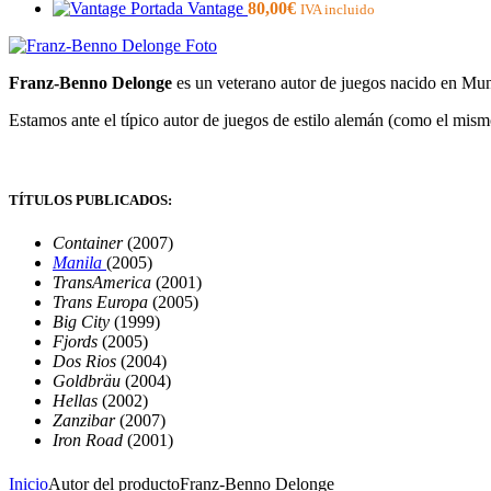
Vantage
80,00
€
IVA incluido
Franz-Benno Delonge
es un veterano autor de juegos nacido en Mu
Estamos ante el típico autor de juegos de estilo alemán (como el mism
TÍTULOS PUBLICADOS:
Container
(2007)
Manila
(2005)
TransAmerica
(2001)
Trans Europa
(2005)
Big City
(1999)
Fjords
(2005)
Dos Rios
(2004)
Goldbräu
(2004)
Hellas
(2002)
Zanzibar
(2007)
Iron Road
(2001)
Inicio
Autor del producto
Franz-Benno Delonge