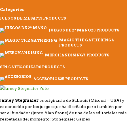
Categories
JUEGOS DE MESA
713 PRODUCTS
JUEGOS DE 2ª MANO
23 PRODUCTS
MAGIC THE GATHERING
4
PRODUCTS
MERCHANDISING
7 PRODUCTS
SIN CATEGORIZAR
0 PRODUCTS
ACCESORIOS
35 PRODUCTS
Jamey Stegmaier
es originario de St.Louis (Misouri – USA) y
es conocido por los juegos que ha diseñado pero también por
ser el fundador (junto Alan Stone) de una de las editoriales más
respetadas del momento: Stonemaier Games