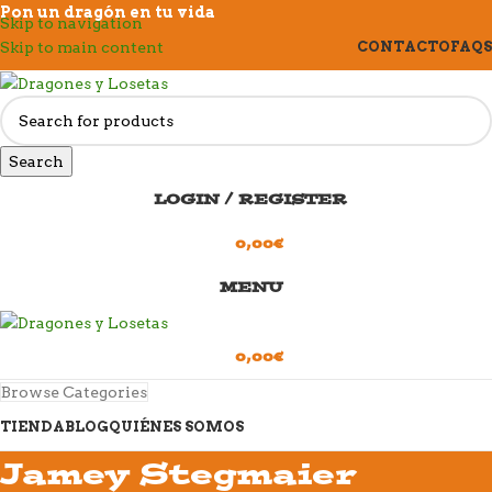
Pon un dragón en tu vida
Skip to navigation
Skip to main content
CONTACTO
FAQS
Search
LOGIN / REGISTER
0,00
€
MENU
0,00
€
Browse Categories
TIENDA
BLOG
QUIÉNES SOMOS
Jamey Stegmaier