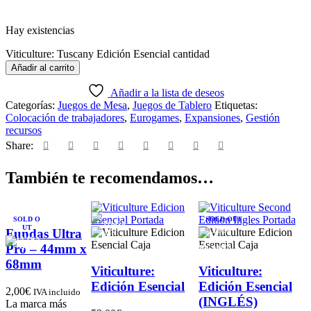
Hay existencias
Viticulture: Tuscany Edición Esencial cantidad
Añadir al carrito
Añadir a la lista de deseos
Categorías:
Juegos de Mesa
,
Juegos de Tablero
Etiquetas:
Colocación de trabajadores
,
Eurogames
,
Expansiones
,
Gestión
recursos
Share:
También te recomendamos…
SOLD O
SOLD OUT
UT
Fundas Ultra
Pro – 44mm x
68mm
Viticulture:
Viticulture:
Edición Esencial
Edición Esencial
2,00
€
IVA incluido
(INGLÉS)
La marca más