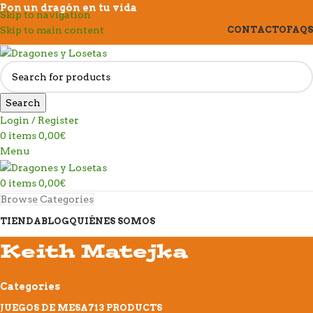
Pon un dragón en tu vida
Skip to navigation
Skip to main content
CONTACTO
FAQS
Search
Login / Register
0
items
0,00
€
Menu
0
items
0,00
€
Browse Categories
TIENDA
BLOG
QUIÉNES SOMOS
Keith Matejka
Categories
JUEGOS DE MESA
713 PRODUCTS