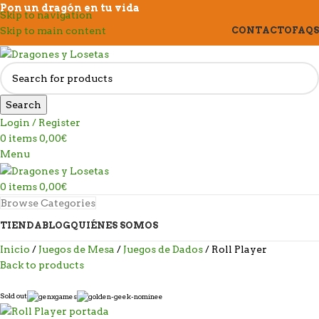
Pon un dragón en tu vida
Skip to navigation
Skip to main content
CONTACTO
FAQS
Search
Login / Register
0
items
0,00
€
Menu
0
items
0,00
€
Browse Categories
TIENDA
BLOG
QUIÉNES SOMOS
Inicio
Juegos de Mesa
Juegos de Dados
Roll Player
Back to products
Sold out